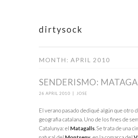
dirtysock
Skip
to
content
MONTH:
APRIL 2010
SENDERISMO: MATAGA
26 APRIL 2010
|
JOSE
El verano pasado dediqué algún que otro dí
geografia catalana. Uno de los fines de se
Catalunya: el
Matagalls
. Se trata de una c
natural del
Montseny
, en la comarca del
V