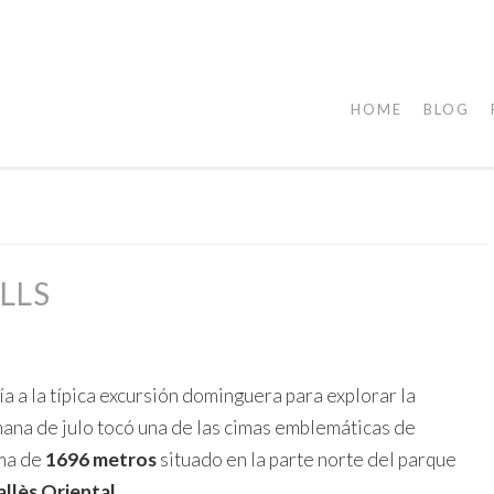
HOME
BLOG
LLS
a a la típica excursión dominguera para explorar la
mana de julo tocó una de las cimas emblemáticas de
ima de
1696 metros
situado en la parte norte del parque
allès Oriental
.