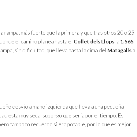
da rampa, más fuerte que la primera y que tras otros 20 o 25
, donde el camino planea hasta el
Collet dels Llops
, a
1.565
rampa, sin dificultad, que lleva hasta la cima del
Matagalls
a
equeño desvio a mano izquierda que lleva a una pequeña
dad esta muy seca, supongo que sería por el tiempo. Es
 pero tampoco recuerdo si era potable, por lo que es mejor