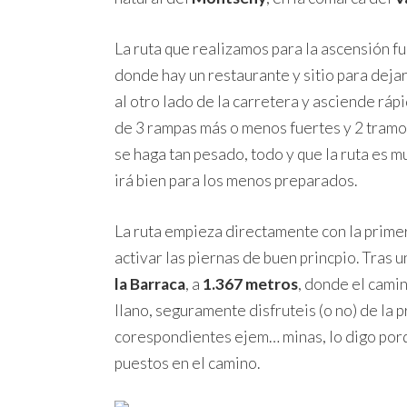
La ruta que realizamos para la ascensión fu
donde hay un restaurante y sitio para dejar
al otro lado de la carretera y asciende rá
de 3 rampas más o menos fuertes y 2 tramo
se haga tan pesado, todo y que la ruta es 
irá bien para los menos preparados.
La ruta empieza directamente con la primera
activar las piernas de buen princpio. Tras u
la Barraca
, a
1.367 metros
, donde el cami
llano, seguramente disfruteis (o no) de la
corespondientes ejem… minas, lo digo porq
puestos en el camino.